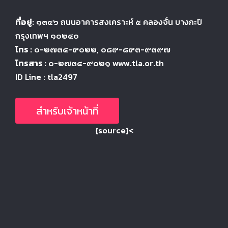
ที่อยู่:
๑๓๔๖
ถนนอาคารสงเคราะห์ ๕
คลองจั่น บางกะปิ
กรุงเทพฯ ๑๐๒๔
๐
โทร :
๐-๒๗๓๔-๙๐๒๒
, ๐๘๙-๘๙๓-๙๓๙๗
โทรสาร :
๐-๒๗๓๔-๙๐๒๑ www.tla.or.th
ID Line : tla2497
สำหรับเจ้าหน้าที่
{source}<