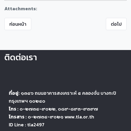
Attachments:
ก่อนหน้า
ต่อไป
ติดต่อเรา
ที่อยู่:
๑๓๔๖
ถนนอาคารสงเคราะห์ ๕
คลองจั่น บางกะปิ
กรุงเทพฯ ๑๐๒๔
๐
โทร :
๐-๒๗๓๔-๙๐๒๒
, ๐๘๙-๘๙๓-๙๓๙๗
โทรสาร :
๐-๒๗๓๔-๙๐๒๑ www.tla.or.th
ID Line : tla2497