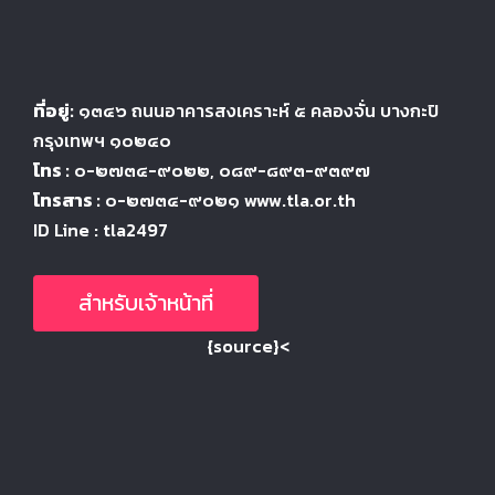
ที่อยู่:
๑๓๔๖
ถนนอาคารสงเคราะห์ ๕
คลองจั่น บางกะปิ
กรุงเทพฯ ๑๐๒๔
๐
โทร :
๐-๒๗๓๔-๙๐๒๒
, ๐๘๙-๘๙๓-๙๓๙๗
โทรสาร :
๐-๒๗๓๔-๙๐๒๑ www.tla.or.th
ID Line : tla2497
สำหรับเจ้าหน้าที่
{source}<