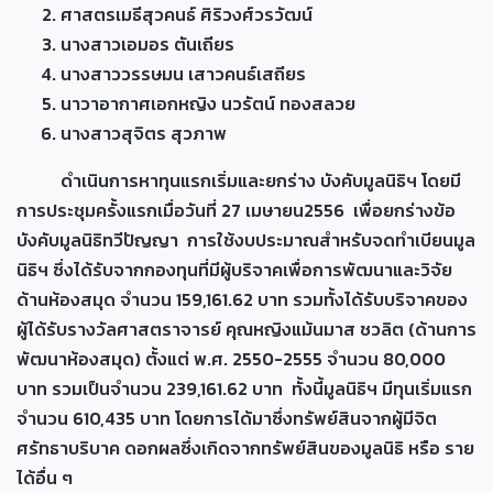
ศาสตรเมธีสุวคนธ์ ศิริวงศ์วรวัฒน์
นางสาวเอมอร ตันเถียร
นางสาววรรษมน เสาวคนธ์เสถียร
นาวาอากาศเอกหญิง นวรัตน์ ทองสลวย
นางสาวสุจิตร สุวภาพ
ดำเนินการหาทุนแรกเริ่มและยกร่าง บังคับมูลนิธิฯ โดยมี
การประชุมครั้งแรกเมื่อวันที่ 27 เมษายน2556 เพื่อยกร่างข้อ
บังคับมูลนิธิทวีปัญญา การใช้งบประมาณสำหรับจดทำเบียนมูล
นิธิฯ ซึ่งได้รับจากกองทุนที่มีผู้บริจาคเพื่อการพัฒนาและวิจัย
ด้านห้องสมุด จำนวน 159,161.62 บาท รวมทั้งได้รับบริจาคของ
ผู้ได้รับรางวัลศาสตราจารย์ คุณหญิงแม้นมาส ชวลิต (ด้านการ
พัฒนาห้องสมุด) ตั้งแต่ พ.ศ. 2550-2555 จำนวน 80,000
บาท รวมเป็นจำนวน 239,161.62 บาท ทั้งนี้มูลนิธิฯ มีทุนเริ่มแรก
จำนวน 610,435 บาท โดยการได้มาซึ่งทรัพย์สินจากผู้มีจิต
ศรัทธาบริบาค ดอกผลซึ่งเกิดจากทรัพย์สินของมูลนิธิ หรือ ราย
ได้อื่น ๆ