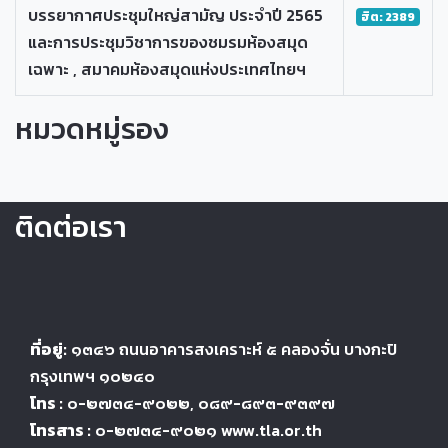
บรรยากาศประชุมใหญ่สามัญ ประจำปี 2565
ฮิต: 2389
และการประชุมวิชาการของชมรมห้องสมุด
เฉพาะ , สมาคมห้องสมุดแห่งประเทศไทยฯ
หมวดหมู่รอง
ติดต่อเรา
ที่อยู่:
๑๓๔๖
ถนนอาคารสงเคราะห์ ๕
คลองจั่น บางกะปิ
กรุงเทพฯ ๑๐๒๔
๐
โทร :
๐-๒๗๓๔-๙๐๒๒
, ๐๘๙-๘๙๓-๙๓๙๗
โทรสาร :
๐-๒๗๓๔-๙๐๒๑ www.tla.or.th