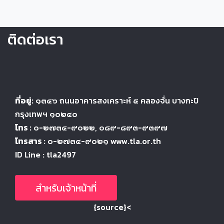
ติดต่อเรา
ที่อยู่:
๑๓๔๖
ถนนอาคารสงเคราะห์ ๕
คลองจั่น บางกะปิ
กรุงเทพฯ ๑๐๒๔
๐
โทร :
๐-๒๗๓๔-๙๐๒๒
, ๐๘๙-๘๙๓-๙๓๙๗
โทรสาร :
๐-๒๗๓๔-๙๐๒๑ www.tla.or.th
ID Line : tla2497
สำหรับเจ้าหน้าที่
{source}<