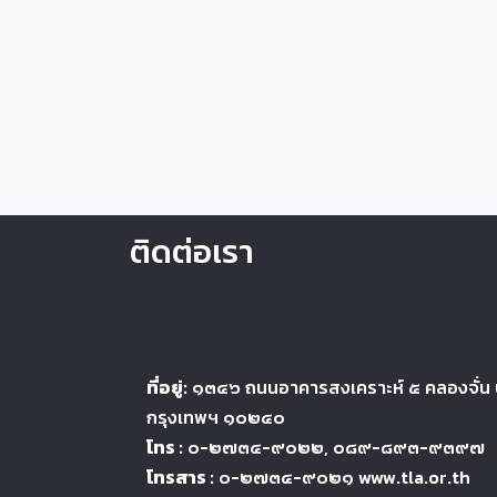
ติดต่อเรา
ที่อยู่:
๑๓๔๖
ถนนอาคารสงเคราะห์ ๕
คลองจั่น
กรุงเทพฯ ๑๐๒๔
๐
โทร :
๐-๒๗๓๔-๙๐๒๒
, ๐๘๙-๘๙๓-๙๓๙๗
โทรสาร :
๐-๒๗๓๔-๙๐๒๑ www.tla.or.th