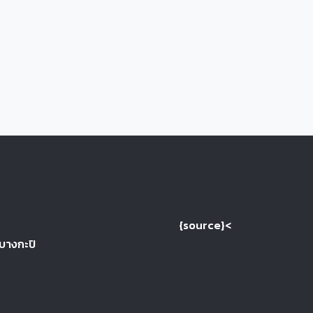
{source}<
 บางกะปิ