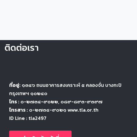
ติดต่อเรา
ที่อยู่:
๑๓๔๖
ถนนอาคารสงเคราะห์ ๕
คลองจั่น บางกะปิ
กรุงเทพฯ ๑๐๒๔
๐
โทร :
๐-๒๗๓๔-๙๐๒๒
, ๐๘๙-๘๙๓-๙๓๙๗
โทรสาร :
๐-๒๗๓๔-๙๐๒๑ www.tla.or.th
ID Line : tla2497