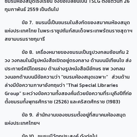
ชมรมห้องสมุดโรงเรียน จึงขอเปลี่ยนเป็น TSLG ตั้งแต่วันที่ 26
กุมภาพันธ์ 2559 เป็นต้นไป
ข้อ 7. ชมรมนี้เป็นชมรมในสังกัดของสมาคมห้องสมุด
แห่งประเทศไทย ในพระราชูปถัมภ์สมเด็จพระเทพรัตนราชสุดาฯ
สยามบรมราชกุมารี
ข้อ 8. เครื่องหมายของชมรมเป็นรูปวงกลมซ้อนกัน 2
วง วงกลมในมีรูปหนังสือเปิดอยู่ตรงกลาง ด้านบนมีเทียนไข ส่ง
ประกายรัศมีโดยรอบ ด้านล่างรูปหนังสือมีอักษร ชพ วงกลม
วงนอกด้านบนมีข้อความว่า “ชมรมห้องสมุดเฉพาะ” ส่วนด้าน
ล่างมีข้อความภาษาอังกฤษว่า “Thai Special Libraries
Group” ระหว่างข้อความทั้งสองคั่นด้วยข้อความที่ระบุถึงปีที่ก่อ
ตั้งชมรมทั้งพุทธศักราช (2526) และคริสตศักราช (1983)
ข้อ 9. สำนักงานของชมรมตั้งอยู่ที่สมาคมห้องสมุด
แห่งประเทศไทยฯ
ข้อ 10. ชมรมมีวัตถุประสงค์ ดังต่อไป