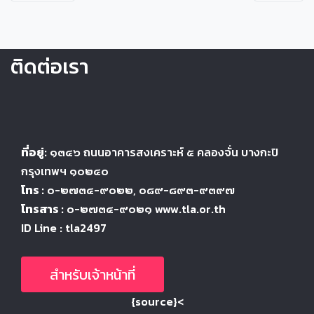
ติดต่อเรา
ที่อยู่:
๑๓๔๖
ถนนอาคารสงเคราะห์ ๕
คลองจั่น บางกะปิ
กรุงเทพฯ ๑๐๒๔
๐
โทร :
๐-๒๗๓๔-๙๐๒๒
, ๐๘๙-๘๙๓-๙๓๙๗
โทรสาร :
๐-๒๗๓๔-๙๐๒๑ www.tla.or.th
ID Line : tla2497
สำหรับเจ้าหน้าที่
{source}<