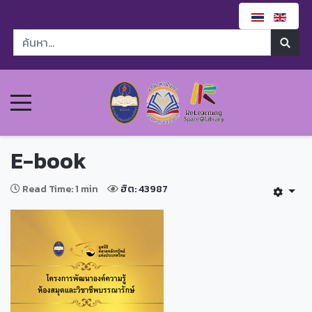
E-book
Read Time: 1 min
ฮิต: 43987