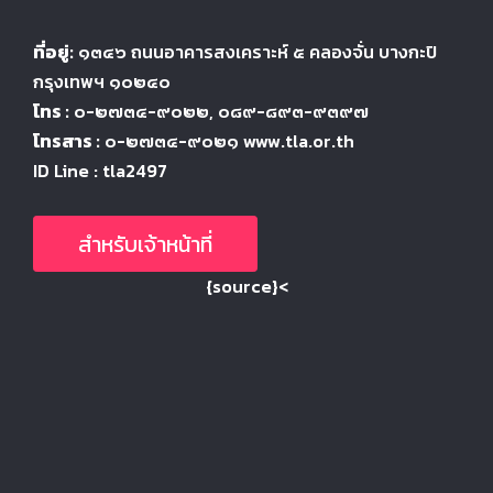
ที่อยู่:
๑๓๔๖
ถนนอาคารสงเคราะห์ ๕
คลองจั่น บางกะปิ
กรุงเทพฯ ๑๐๒๔
๐
โทร :
๐-๒๗๓๔-๙๐๒๒
, ๐๘๙-๘๙๓-๙๓๙๗
โทรสาร :
๐-๒๗๓๔-๙๐๒๑ www.tla.or.th
ID Line : tla2497
สำหรับเจ้าหน้าที่
{source}<