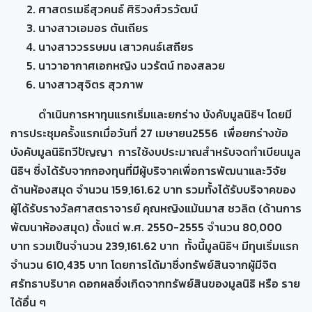
ศาสตรเมธีสุวคนธ์ ศิริวงศ์วรวัฒน์
นางสาวเอมอร ตันเถียร
นางสาววรรษมน เสาวคนธ์เสถียร
นาวาอากาศเอกหญิง นวรัตน์ ทองสลวย
นางสาวสุจิตร สุวภาพ
ดำเนินการหาทุนแรกเริ่มและยกร่าง บังคับมูลนิธิฯ โดยมี
การประชุมครั้งแรกเมื่อวันที่ 27 เมษายน2556 เพื่อยกร่างข้อ
บังคับมูลนิธิทวีปัญญา การใช้งบประมาณสำหรับจดทำเบียนมูล
นิธิฯ ซึ่งได้รับจากกองทุนที่มีผู้บริจาคเพื่อการพัฒนาและวิจัย
ด้านห้องสมุด จำนวน 159,161.62 บาท รวมทั้งได้รับบริจาคของ
ผู้ได้รับรางวัลศาสตราจารย์ คุณหญิงแม้นมาส ชวลิต (ด้านการ
พัฒนาห้องสมุด) ตั้งแต่ พ.ศ. 2550-2555 จำนวน 80,000
บาท รวมเป็นจำนวน 239,161.62 บาท ทั้งนี้มูลนิธิฯ มีทุนเริ่มแรก
จำนวน 610,435 บาท โดยการได้มาซึ่งทรัพย์สินจากผู้มีจิต
ศรัทธาบริบาค ดอกผลซึ่งเกิดจากทรัพย์สินของมูลนิธิ หรือ ราย
ได้อื่น ๆ