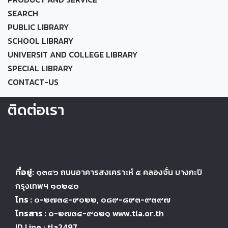
SEARCH
PUBLIC LIBRARY
SCHOOL LIBRARY
UNIVERSIT AND COLLEGE LIBRARY
SPECIAL LIBRARY
CONTACT-US
ติดต่อเรา
ที่อยู่:
๑๓๔๖
ถนนอาคารสงเคราะห์ ๕
คลองจั่น บางกะปิ
กรุงเทพฯ ๑๐๒๔
๐
โทร :
๐-๒๗๓๔-๙๐๒๒
, ๐๘๙-๘๙๓-๙๓๙๗
โทรสาร :
๐-๒๗๓๔-๙๐๒๑ www.tla.or.th
ID Line : tla2497