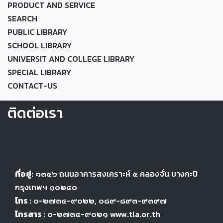
PRODUCT AND SERVICE
SEARCH
PUBLIC LIBRARY
SCHOOL LIBRARY
UNIVERSIT AND COLLEGE LIBRARY
SPECIAL LIBRARY
CONTACT-US
ติดต่อเรา
ที่อยู่:
๑๓๔๖
ถนนอาคารสงเคราะห์ ๕
คลองจั่น บางกะปิ
กรุงเทพฯ ๑๐๒๔
๐
โทร :
๐-๒๗๓๔-๙๐๒๒
, ๐๘๙-๘๙๓-๙๓๙๗
โทรสาร :
๐-๒๗๓๔-๙๐๒๑ www.tla.or.th