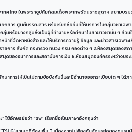
ไทย ในพระราชูปถัมภ์สมเด็จพระเทพรัตนราชสุดาฯ สยามบรมรา
ร ศูนย์บรรณสาร หรือเรียกชื่ออื่นที่ให้บริการในกลุ่มวิชาเฉพ
ลุ่มหรือบางกลุ่มซึ่งเป็นผู้ที่ทำงานหรือศึกษาในสาขาวิชานั้น ๆ ส
หน้าที่จัดหาหนังสือ และให้บริการความรู้ ข้อมูล และข่าวสารเฉพาะเร
วยราชการ สังกัด กระทรวง ทบวง กรม กองต่าง ๆ 2.ห้องสมุดของสถาบั
งสมุดของธนาคารและสถาบันการเงิน 6.ห้องสมุดองค์กรระหว่างประเ
ห้เป็นไปตามข้อบังคับนี้และมีอำนาจออกระเบียบใด ๆ ได้ภายในขอ
ช้อักษรย่อว่า “ชพ” เรียกชื่อเป็นภาษาอังกฤษว่า
“TSLG”สาเหตุที่ต้องเพิ่ม T เนื่องจากไปพ้องกับอักษรย่อของชมรมห้อ