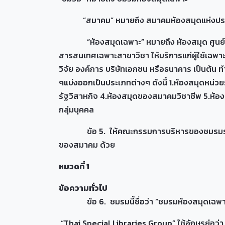
“สมาคม” หมายถึง สมาคมห้องสมุดแห่งประเทศ
“ห้องสมุดเฉพาะ” หมายถึง ห้องสมุด ศูนย์เอกสา
สารสนเทศเฉพาะสาขาวิชา ให้บริการแก่ผู้ใช้เฉพาะก
วิจัย องค์การ บริษัทเอกชน หรือธนาคาร เป็นต้น ทำ
ๆแบ่งออกเป็นประเภทต่างๆ ดังนี้ 1.ห้องสมุดหน่
รัฐวิสาหกิจ 4.ห้องสมุดของสมาคมวิชาชีพ 5.ห้อ
กลุ่มบุคคล
ข้อ 5. ให้คณะกรรมการบริหารของชมรมรักษาการใ
ของสมาคม ด้วย
หมวดที่
1
ข้อความทั่วไป
ข้อ 6. ชมรมนี้ชื่อว่า “ชมรมห้องสมุดเฉพาะ” ใ
“Thai Special Libraries Group” ใช้อักษรย่อว่า 