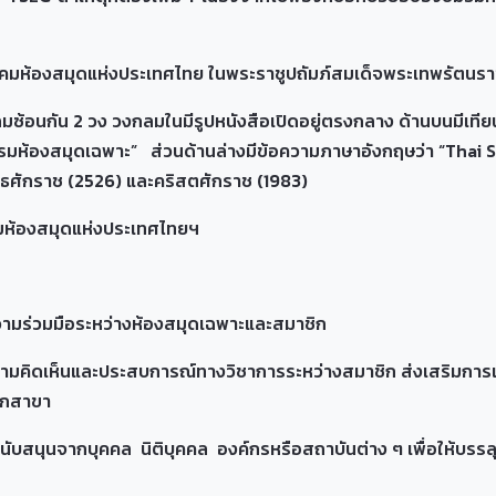
้องสมุดแห่งประเทศไทย ในพระราชูปถัมภ์สมเด็จพระเทพรัตนรา
ัน 2 วง วงกลมในมีรูปหนังสือเปิดอยู่ตรงกลาง ด้านบนมีเทียนไข
ห้องสมุดเฉพาะ” ส่วนด้านล่างมีข้อความภาษาอังกฤษว่า “Thai Sp
งพุทธศักราช (2526) และคริสตศักราช (1983)
มห้องสมุดแห่งประเทศไทยฯ
ระสงค์ ดังต่อไปนี้
วมมือระหว่างห้องสมุดเฉพาะและสมาชิก
็นและประสบการณ์ทางวิชาการระหว่างสมาชิก ส่งเสริมการเรีย
ทุกสาขา
กบุคคล นิติบุคคล องค์กรหรือสถาบันต่าง ๆ เพื่อให้บรรลุ