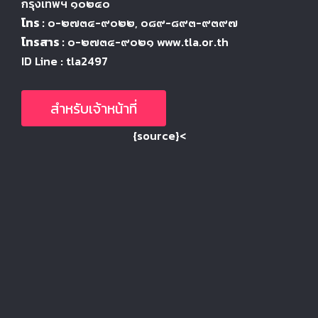
กรุงเทพฯ ๑๐๒๔
๐
โทร :
๐-๒๗๓๔-๙๐๒๒
, ๐๘๙-๘๙๓-๙๓๙๗
โทรสาร :
๐-๒๗๓๔-๙๐๒๑ www.tla.or.th
ID Line : tla2497
สำหรับเจ้าหน้าที่
{source}<