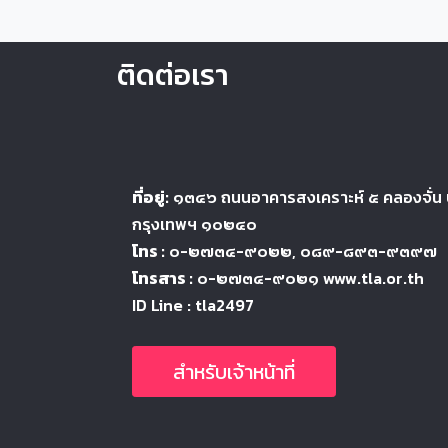
ติดต่อเรา
ที่อยู่:
๑๓๔๖
ถนนอาคารสงเคราะห์ ๕
คลองจั่น
กรุงเทพฯ ๑๐๒๔
๐
โทร :
๐-๒๗๓๔-๙๐๒๒
, ๐๘๙-๘๙๓-๙๓๙๗
โทรสาร :
๐-๒๗๓๔-๙๐๒๑ www.tla.or.th
ID Line : tla2497
สำหรับเจ้าหน้าที่