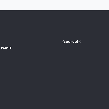
{source}<
 บางกะปิ