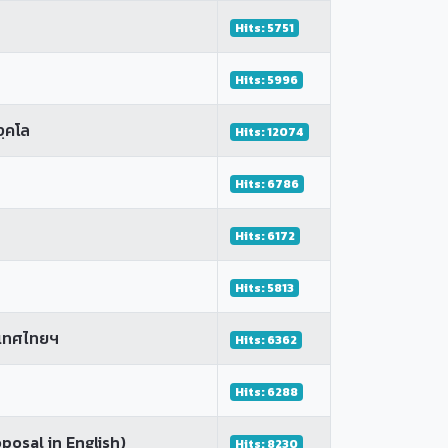
Hits: 5751
Hits: 5996
ฺคโล
Hits: 12074
Hits: 6786
Hits: 6172
Hits: 5813
ะเทศไทยฯ
Hits: 6362
Hits: 6288
posal in English)
Hits: 8230