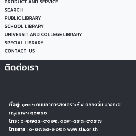
PRODUCT AND SERVICE
SEARCH
PUBLIC LIBRARY
SCHOOL LIBRARY
UNIVERSIT AND COLLEGE LIBRARY
SPECIAL LIBRARY
CONTACT-US
ติดต่อเรา
ที่อยู่:
๑๓๔๖
ถนนอาคารสงเคราะห์ ๕
คลองจั่น บางกะปิ
กรุงเทพฯ ๑๐๒๔
๐
โทร :
๐-๒๗๓๔-๙๐๒๒
, ๐๘๙-๘๙๓-๙๓๙๗
โทรสาร :
๐-๒๗๓๔-๙๐๒๑ www.tla.or.th