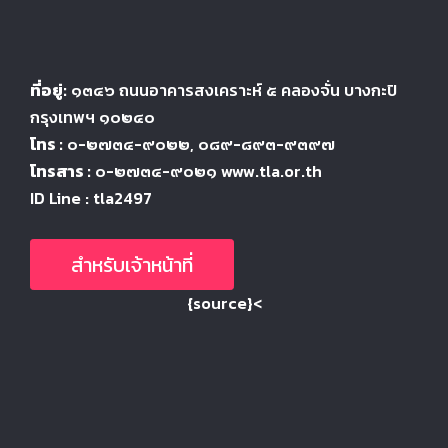
ที่อยู่:
๑๓๔๖
ถนนอาคารสงเคราะห์ ๕
คลองจั่น บางกะปิ
กรุงเทพฯ ๑๐๒๔
๐
โทร :
๐-๒๗๓๔-๙๐๒๒
, ๐๘๙-๘๙๓-๙๓๙๗
โทรสาร :
๐-๒๗๓๔-๙๐๒๑ www.tla.or.th
ID Line : tla2497
สำหรับเจ้าหน้าที่
{source}<