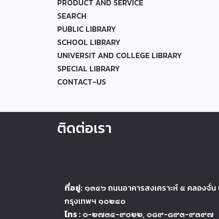
PRODUCT AND SERVICE
SEARCH
PUBLIC LIBRARY
SCHOOL LIBRARY
UNIVERSIT AND COLLEGE LIBRARY
SPECIAL LIBRARY
CONTACT-US
ติดต่อเรา
ที่อยู่:
๑๓๔๖
ถนนอาคารสงเคราะห์ ๕
คลองจั่น
กรุงเทพฯ ๑๐๒๔
๐
โทร :
๐-๒๗๓๔-๙๐๒๒
, ๐๘๙-๘๙๓-๙๓๙๗