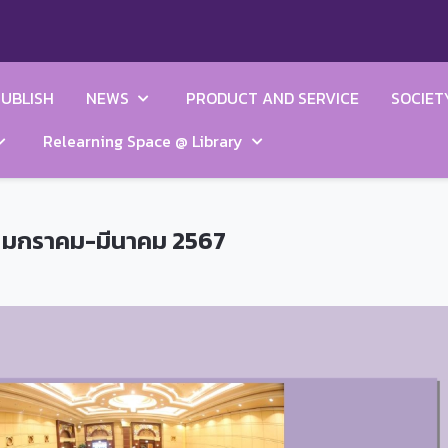
UBLISH
NEWS
PRODUCT AND SERVICE
SOCIET
Relearning Space @ Library
่ 1 มกราคม-มีนาคม 2567