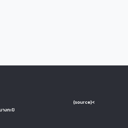
{source}<
 บางกะปิ