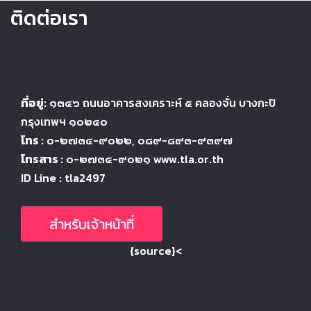
ติดต่อเรา
ที่อยู่:
๑๓๔๖
ถนนอาคารสงเคราะห์ ๕
คลองจั่น บางกะปิ
กรุงเทพฯ ๑๐๒๔
๐
โทร :
๐-๒๗๓๔-๙๐๒๒
, ๐๘๙-๘๙๓-๙๓๙๗
โทรสาร :
๐-๒๗๓๔-๙๐๒๑ www.tla.or.th
ID Line : tla2497
สำหรับเจ้าหน้าที่
{source}<