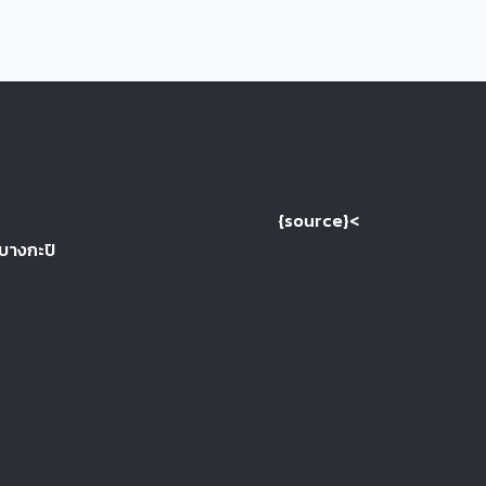
{source}<
 บางกะปิ