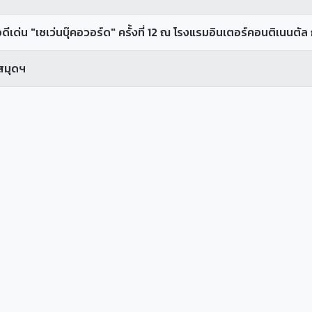
ีเด่น "เซเว่นบุ๊คอวอร์ด" ครั้งที่ 12 ณ โรงแรมอินเตอร์คอนติเนนตัล
สมุดฯ