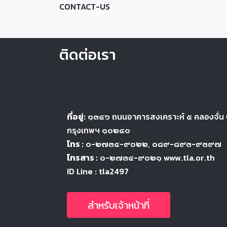
CONTACT-US
ติดต่อเรา
ที่อยู่:
๑๓๔๖
ถนนอาคารสงเคราะห์ ๕
คลองจั่น
กรุงเทพฯ ๑๐๒๔
๐
โทร :
๐-๒๗๓๔-๙๐๒๒
, ๐๘๙-๘๙๓-๙๓๙๗
โทรสาร :
๐-๒๗๓๔-๙๐๒๑ www.tla.or.th
ID Line : tla2497
สำหรับเจ้าหน้าที่