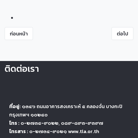
ก่อนหน้า
ต่อไป
ติดต่อเรา
ที่อยู่:
๑๓๔๖
ถนนอาคารสงเคราะห์ ๕
คลองจั่น บางกะปิ
กรุงเทพฯ ๑๐๒๔
๐
โทร :
๐-๒๗๓๔-๙๐๒๒
, ๐๘๙-๘๙๓-๙๓๙๗
โทรสาร :
๐-๒๗๓๔-๙๐๒๑ www.tla.or.th