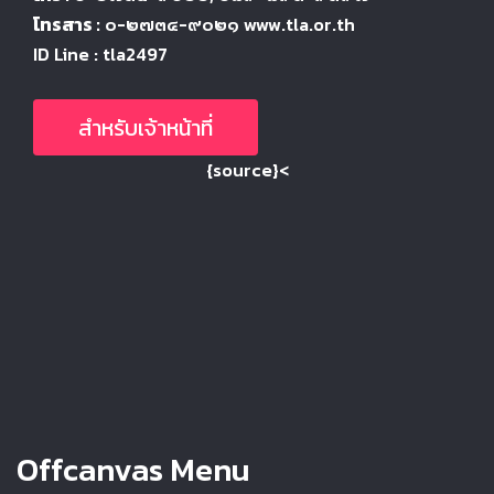
โทรสาร :
๐-๒๗๓๔-๙๐๒๑ www.tla.or.th
ID Line : tla2497
สำหรับเจ้าหน้าที่
{source}<
Offcanvas Menu