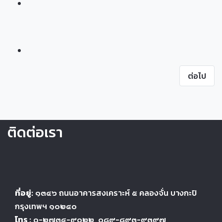
ต่อไป
ติดต่อเรา
ที่อยู่:
๑๓๔๖
ถนนอาคารสงเคราะห์ ๕
คลองจั่น บางกะปิ
กรุงเทพฯ ๑๐๒๔
๐
โทร :
๐-๒๗๓๔-๙๐๒๒
, ๐๘๙-๘๙๓-๙๓๙๗