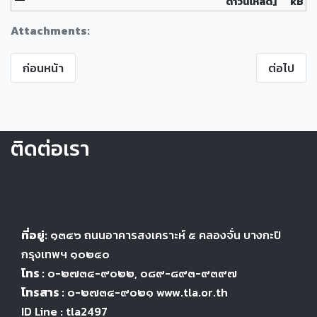
ดาวน์โหลด]
kB
Attachments:
ก่อนหน้า
ต่อไป
ติดต่อเรา
ที่อยู่:
๑๓๔๖
ถนนอาคารสงเคราะห์ ๕
คลองจั่น บางกะปิ
กรุงเทพฯ ๑๐๒๔
๐
โทร :
๐-๒๗๓๔-๙๐๒๒
, ๐๘๙-๘๙๓-๙๓๙๗
โทรสาร :
๐-๒๗๓๔-๙๐๒๑ www.tla.or.th
ID Line : tla2497