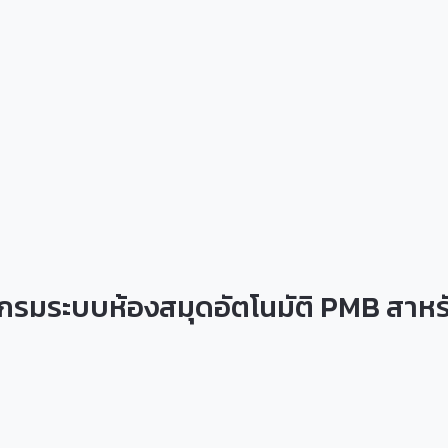
แกรมระบบห้องสมุดอัตโนมัติ PMB สาหร