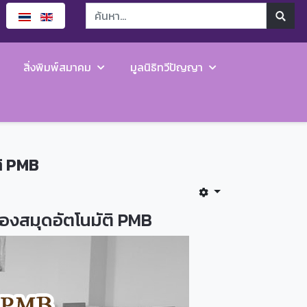
สิ่งพิมพ์สมาคม
มูลนิธิทวีปัญญา
ิ PMB
องสมุดอัตโนมัติ PMB