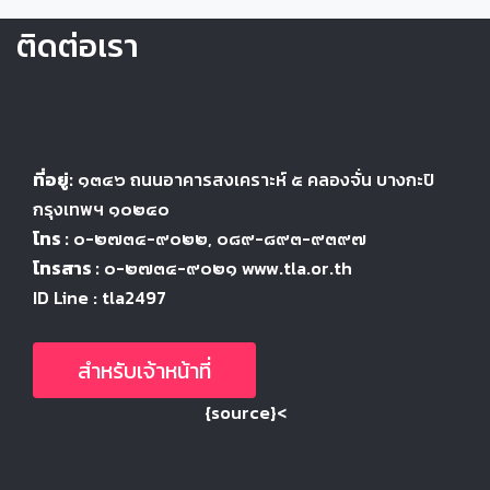
ติดต่อเรา
ที่อยู่:
๑๓๔๖
ถนนอาคารสงเคราะห์ ๕
คลองจั่น บางกะปิ
กรุงเทพฯ ๑๐๒๔
๐
โทร :
๐-๒๗๓๔-๙๐๒๒
, ๐๘๙-๘๙๓-๙๓๙๗
โทรสาร :
๐-๒๗๓๔-๙๐๒๑ www.tla.or.th
ID Line : tla2497
สำหรับเจ้าหน้าที่
{source}<