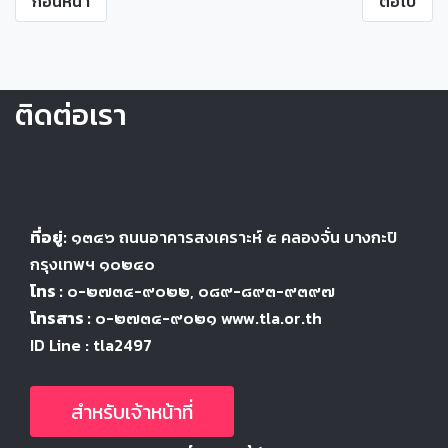
ก่อนหน้า
ต่อไป
ติดต่อเรา
ที่อยู่:
๑๓๔๖
ถนนอาคารสงเคราะห์ ๕
คลองจั่น บางกะปิ
กรุงเทพฯ ๑๐๒๔
๐
โทร :
๐-๒๗๓๔-๙๐๒๒
, ๐๘๙-๘๙๓-๙๓๙๗
โทรสาร :
๐-๒๗๓๔-๙๐๒๑ www.tla.or.th
ID Line : tla2497
สำหรับเจ้าหน้าที่