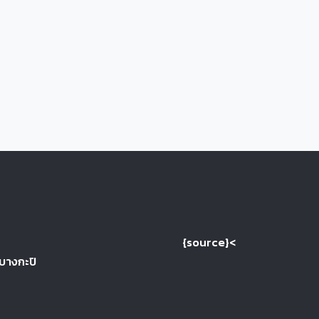
{source}<
 บางกะปิ