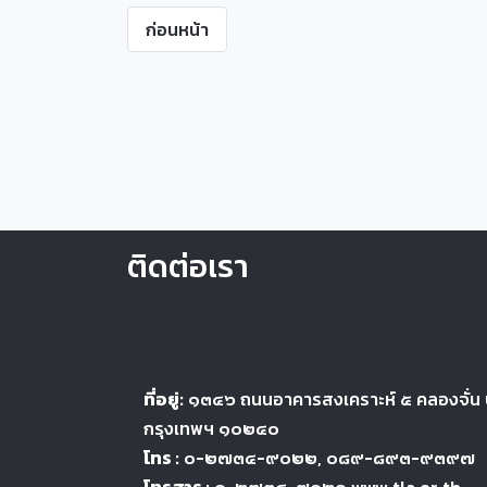
ก่อนหน้า
ติดต่อเรา
ที่อยู่:
๑๓๔๖
ถนนอาคารสงเคราะห์ ๕
คลองจั่น
กรุงเทพฯ ๑๐๒๔
๐
โทร :
๐-๒๗๓๔-๙๐๒๒
, ๐๘๙-๘๙๓-๙๓๙๗