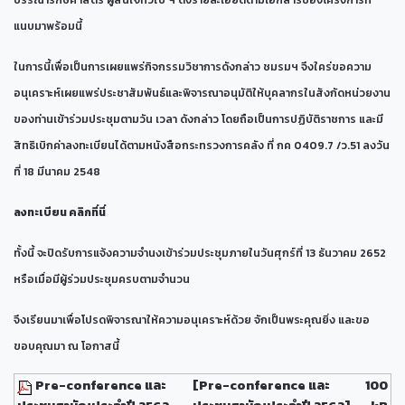
บรรณารักษศาสตร์ ผู้สนใจทั่วไป ฯ ดังรายละเอียดตามเอกสารของโครงการที่
แนบมาพร้อมนี้
ในการนี้เพื่อเป็นการเผยแพร่กิจกรรมวิชาการดังกล่าว ชมรมฯ จึงใคร่ขอความ
อนุเคราะห์เผยแพร่ประชาสัมพันธ์และพิจารณาอนุมัติให้บุคลากรในสังกัดหน่วยงาน
ของท่านเข้าร่วมประชุมตามวัน เวลา ดังกล่าว โดยถือเป็นการปฏิบัติราชการ และมี
สิทธิเบิกค่าลงทะเบียนได้ตามหนังสือกระทรวงการคลัง ที่ กค 0409.7 /ว.51 ลงวัน
ที่ 18 มีนาคม 2548
ลงทะเบียน
คลิกที่นี่
ทั้งนี้ จะปิดรับการแจ้งความจำนงเข้าร่วมประชุมภายในวันศุกร์ที่ 13 ธันวาคม 2652
หรือเมื่อมีผู้ร่วมประชุมครบตามจำนวน
จึงเรียนมาเพื่อโปรดพิจารณาให้ความอนุเคราะห์ด้วย จักเป็นพระคุณยิ่ง และขอ
ขอบคุณมา ณ โอกาสนี้
Pre-conference และ
[Pre-conference และ
100