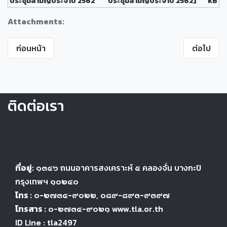
ประชุมสามัญประจำปี 2562
ประชุมสามัญประจำปี 2562]
kB
Attachments:
ก่อนหน้า
ต่อไป
ติดต่อเรา
ที่อยู่:
๑๓๔๖
ถนนอาคารสงเคราะห์ ๕
คลองจั่น บางกะปิ
กรุงเทพฯ ๑๐๒๔
๐
โทร :
๐-๒๗๓๔-๙๐๒๒
, ๐๘๙-๘๙๓-๙๓๙๗
โทรสาร :
๐-๒๗๓๔-๙๐๒๑ www.tla.or.th
ID Line : tla2497