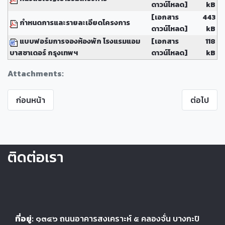
ดาวน์โหลด]
kB
[เอกสาร
443
กำหนดการและรายละเอียดโครงการ
ดาวน์โหลด]
kB
แบบฟอร์มการจองห้องพัก โรงแรมแอม
[เอกสาร
118
บาสซาเดอร์ กรุงเทพฯ
ดาวน์โหลด]
kB
Attachments:
ก่อนหน้า
ต่อไป
ติดต่อเรา
ที่อยู่:
๑๓๔๖
ถนนอาคารสงเคราะห์ ๕
คลองจั่น บางกะปิ