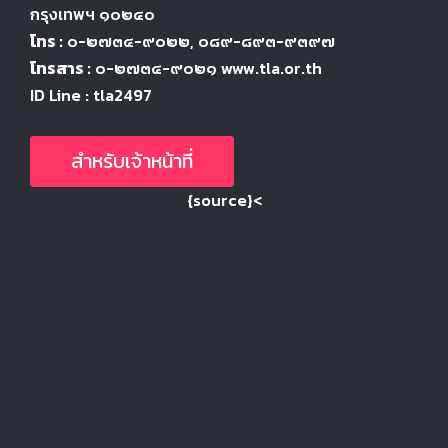
กรุงเทพฯ ๑๐๒๔
๐
โทร :
๐-๒๗๓๔-๙๐๒๒
, ๐๘๙-๘๙๓-๙๓๙๗
โทรสาร :
๐-๒๗๓๔-๙๐๒๑ www.tla.or.th
ID Line : tla2497
สำหรับเจ้าหน้าที่
{source}<