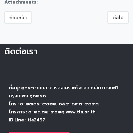
Attachments:
ก่อนหน้า
ต่อไป
ติดต่อเรา
ที่อยู่:
๑๓๔๖
ถนนอาคารสงเคราะห์ ๕
คลองจั่น บางกะปิ
กรุงเทพฯ ๑๐๒๔
๐
โทร :
๐-๒๗๓๔-๙๐๒๒
, ๐๘๙-๘๙๓-๙๓๙๗
โทรสาร :
๐-๒๗๓๔-๙๐๒๑ www.tla.or.th
ID Line : tla2497