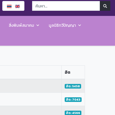
สิ่งพิมพ์สมาคม
มูลนิธิทวีปัญญา
ฮิต
ฮิต: 5458
ฮิต: 7043
ฮิต: 4566