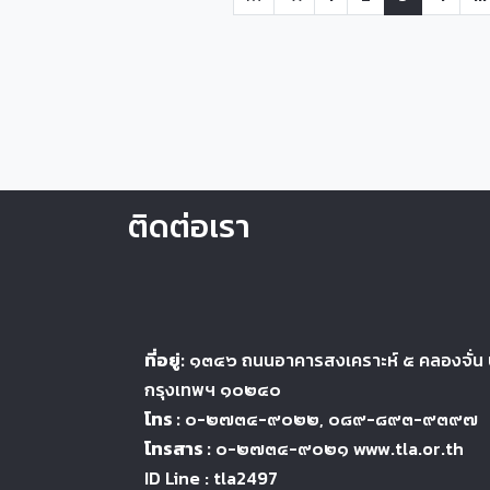
ติดต่อเรา
ที่อยู่:
๑๓๔๖
ถนนอาคารสงเคราะห์ ๕
คลองจั่น
กรุงเทพฯ ๑๐๒๔
๐
โทร :
๐-๒๗๓๔-๙๐๒๒
, ๐๘๙-๘๙๓-๙๓๙๗
โทรสาร :
๐-๒๗๓๔-๙๐๒๑ www.tla.or.th
ID Line : tla2497