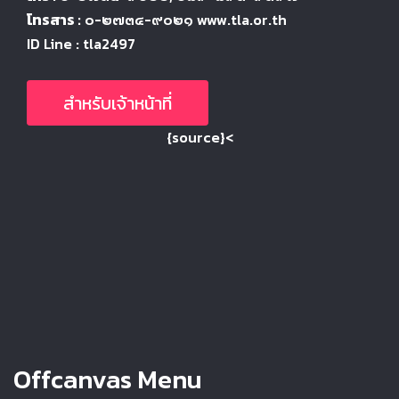
โทรสาร :
๐-๒๗๓๔-๙๐๒๑ www.tla.or.th
ID Line : tla2497
สำหรับเจ้าหน้าที่
{source}<
Offcanvas Menu