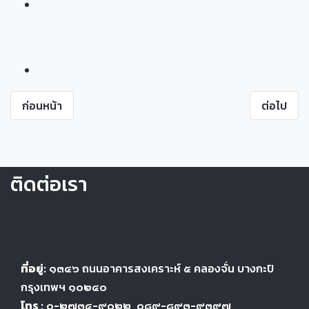
ก่อนหน้า
ต่อไป
ติดต่อเรา
ที่อยู่:
๑๓๔๖
ถนนอาคารสงเคราะห์ ๕
คลองจั่น บางกะปิ
กรุงเทพฯ ๑๐๒๔
๐
โทร :
๐-๒๗๓๔-๙๐๒๒
, ๐๘๙-๘๙๓-๙๓๙๗