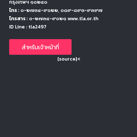
กรุงเทพฯ ๑๐๒๔
๐
โทร :
๐-๒๗๓๔-๙๐๒๒
, ๐๘๙-๘๙๓-๙๓๙๗
โทรสาร :
๐-๒๗๓๔-๙๐๒๑ www.tla.or.th
ID Line : tla2497
สำหรับเจ้าหน้าที่
{source}<