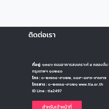
ติดต่อเรา
ที่อยู่:
๑๓๔๖
ถนนอาคารสงเคราะห์ ๕
คลองจั่น
กรุงเทพฯ ๑๐๒๔
๐
โทร :
๐-๒๗๓๔-๙๐๒๒
, ๐๘๙-๘๙๓-๙๓๙๗
โทรสาร :
๐-๒๗๓๔-๙๐๒๑ www.tla.or.th
ID Line : tla2497
สำหรับเจ้าหน้าที่