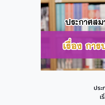
ประ
เร