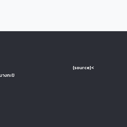
{source}<
 บางกะปิ