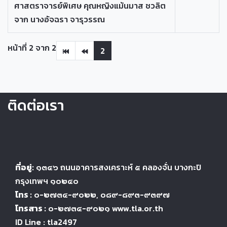
ศาสตราจารย์พิเศษ คุณหญิงแม้นมาส ชวลิต
จาก นางอัจฉรา จารุวรรณ
หน้าที่ 2 จาก 2
2
ติดต่อเรา
ที่อยู่:
๑๓๔๖
ถนนอาคารสงเคราะห์ ๕
คลองจั่น บางกะปิ
กรุงเทพฯ ๑๐๒๔
๐
โทร :
๐-๒๗๓๔-๙๐๒๒
, ๐๘๙-๘๙๓-๙๓๙๗
โทรสาร :
๐-๒๗๓๔-๙๐๒๑ www.tla.or.th
ID Line : tla2497