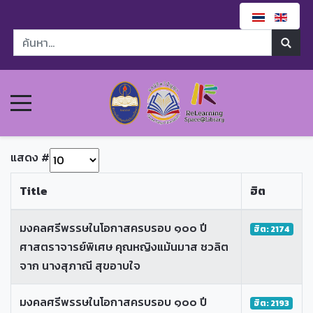
แสดง #
Title
ฮิต
มงคลศรีพรรษในโอกาสครบรอบ ๑๐๐ ปี
ฮิต: 2174
ศาสตราจารย์พิเศษ คุณหญิงแม้นมาส ชวลิต
จาก นางสุภาณี สุขอาบใจ
มงคลศรีพรรษในโอกาสครบรอบ ๑๐๐ ปี
ฮิต: 2193