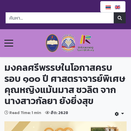
มงคลศรีพรรษในโอกาสครบ
รอบ ๑๐๐ ปี ศาสตราจารย์พิเศษ
คุณหญิงแม้นมาส ชวลิต จาก
นางสาวกัลยา ยังยิ่งสุข
Read Time: 1 min
ฮิต: 2628