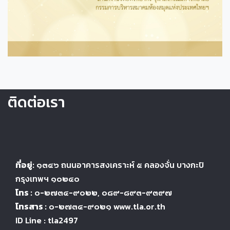
ติดต่อเรา
ที่อยู่:
๑๓๔๖
ถนนอาคารสงเคราะห์ ๕
คลองจั่น บางกะปิ
กรุงเทพฯ ๑๐๒๔
๐
โทร :
๐-๒๗๓๔-๙๐๒๒
, ๐๘๙-๘๙๓-๙๓๙๗
โทรสาร :
๐-๒๗๓๔-๙๐๒๑ www.tla.or.th
ID Line : tla2497