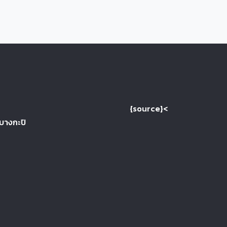
{source}<
 บางกะปิ