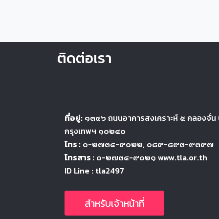
ติดต่อเรา
ที่อยู่:
๑๓๔๖
ถนนอาคารสงเคราะห์ ๕
คลองจั่น
กรุงเทพฯ ๑๐๒๔
๐
โทร :
๐-๒๗๓๔-๙๐๒๒
, ๐๘๙-๘๙๓-๙๓๙๗
โทรสาร :
๐-๒๗๓๔-๙๐๒๑ www.tla.or.th
ID Line : tla2497
สำหรับเจ้าหน้าที่