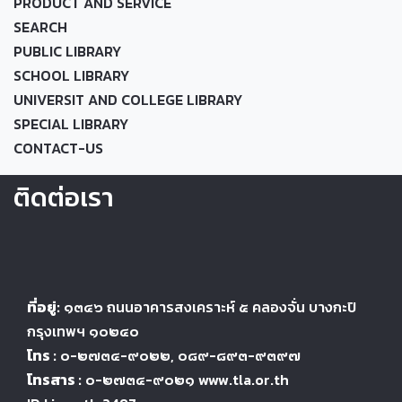
PRODUCT AND SERVICE
SEARCH
PUBLIC LIBRARY
SCHOOL LIBRARY
UNIVERSIT AND COLLEGE LIBRARY
SPECIAL LIBRARY
CONTACT-US
ติดต่อเรา
ที่อยู่:
๑๓๔๖
ถนนอาคารสงเคราะห์ ๕
คลองจั่น บางกะปิ
กรุงเทพฯ ๑๐๒๔
๐
โทร :
๐-๒๗๓๔-๙๐๒๒
, ๐๘๙-๘๙๓-๙๓๙๗
โทรสาร :
๐-๒๗๓๔-๙๐๒๑ www.tla.or.th