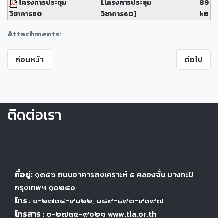
โครงการประชุม
[โครงการประชุม
89
วิชาการ60
วิชาการ60]
kB
Attachments:
ก่อนหน้า
ต่อไป
ติดต่อเรา
ที่อยู่:
๑๓๔๖
ถนนอาคารสงเคราะห์ ๕
คลองจั่น บางกะปิ
กรุงเทพฯ ๑๐๒๔
๐
โทร :
๐-๒๗๓๔-๙๐๒๒
, ๐๘๙-๘๙๓-๙๓๙๗
โทรสาร :
๐-๒๗๓๔-๙๐๒๑ www.tla.or.th