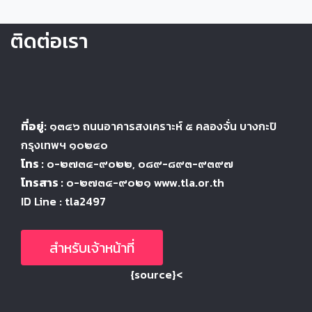
ติดต่อเรา
ที่อยู่:
๑๓๔๖
ถนนอาคารสงเคราะห์ ๕
คลองจั่น บางกะปิ
กรุงเทพฯ ๑๐๒๔
๐
โทร :
๐-๒๗๓๔-๙๐๒๒
, ๐๘๙-๘๙๓-๙๓๙๗
โทรสาร :
๐-๒๗๓๔-๙๐๒๑ www.tla.or.th
ID Line : tla2497
สำหรับเจ้าหน้าที่
{source}<