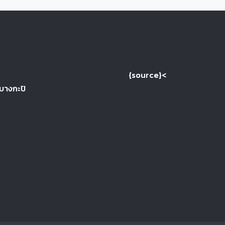
{source}<
 บางกะปิ