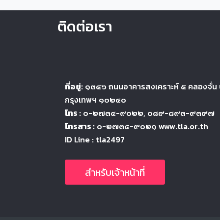
ติดต่อเรา
ที่อยู่:
๑๓๔๖
ถนนอาคารสงเคราะห์ ๕
คลองจั่น
กรุงเทพฯ ๑๐๒๔
๐
โทร :
๐-๒๗๓๔-๙๐๒๒
, ๐๘๙-๘๙๓-๙๓๙๗
โทรสาร :
๐-๒๗๓๔-๙๐๒๑ www.tla.or.th
ID Line : tla2497
สำหรับเจ้าหน้าที่