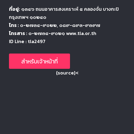
ที่อยู่:
๑๓๔๖
ถนนอาคารสงเคราะห์ ๕
คลองจั่น บางกะปิ
กรุงเทพฯ ๑๐๒๔
๐
โทร :
๐-๒๗๓๔-๙๐๒๒
, ๐๘๙-๘๙๓-๙๓๙๗
โทรสาร :
๐-๒๗๓๔-๙๐๒๑ www.tla.or.th
ID Line : tla2497
สำหรับเจ้าหน้าที่
{source}<