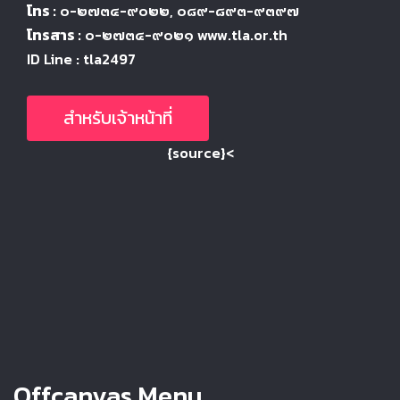
โทร :
๐-๒๗๓๔-๙๐๒๒
, ๐๘๙-๘๙๓-๙๓๙๗
โทรสาร :
๐-๒๗๓๔-๙๐๒๑ www.tla.or.th
ID Line : tla2497
สำหรับเจ้าหน้าที่
{source}<
Offcanvas Menu