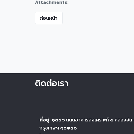
Attachments:
ก่อนหน้า
ติดต่อเรา
ที่อยู่:
๑๓๔๖
ถนนอาคารสงเคราะห์ ๕
คลองจั่น
กรุงเทพฯ ๑๐๒๔
๐