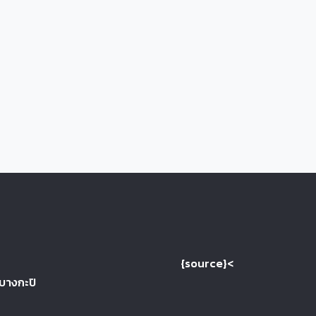
{source}<
 บางกะปิ