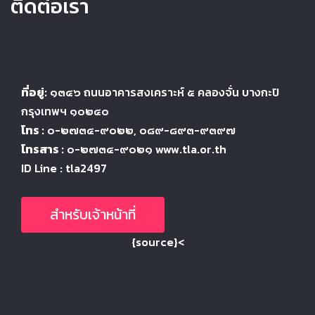
ติดต่อเรา
ที่อยู่:
๑๓๔๖
ถนนอาคารสงเคราะห์ ๕
คลองจั่น บางกะปิ
กรุงเทพฯ ๑๐๒๔
๐
โทร :
๐-๒๗๓๔-๙๐๒๒
, ๐๘๙-๘๙๓-๙๓๙๗
โทรสาร :
๐-๒๗๓๔-๙๐๒๑ www.tla.or.th
ID Line : tla2497
สำหรับเจ้าหน้าที่
{source}<