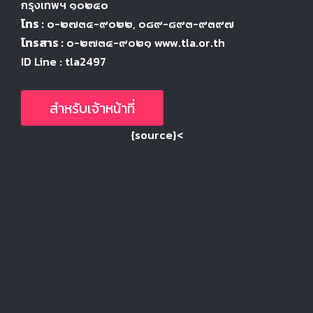
กรุงเทพฯ ๑๐๒๔
๐
โทร :
๐-๒๗๓๔-๙๐๒๒
, ๐๘๙-๘๙๓-๙๓๙๗
โทรสาร :
๐-๒๗๓๔-๙๐๒๑ www.tla.or.th
ID Line : tla2497
สำหรับเจ้าหน้าที่
{source}<