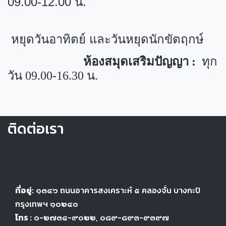
09.00-12.00
น.
หยุดวันอาทิตย์ และวันหยุดนักขัตฤกษ์
ห้องสมุดเสริมปัญญา :
ทุก
วัน
09.00-16.30
น.
ติดต่อเรา
ที่อยู่:
๑๓๔๖
ถนนอาคารสงเคราะห์ ๕
คลองจั่น บางกะปิ
กรุงเทพฯ ๑๐๒๔
๐
โทร :
๐-๒๗๓๔-๙๐๒๒
, ๐๘๙-๘๙๓-๙๓๙๗