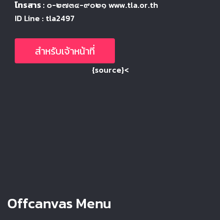
โทรสาร :
๐-๒๗๓๔-๙๐๒๑ www.tla.or.th
ID Line : tla2497
สำหรับเจ้าหน้าที่
{source}<
Offcanvas Menu