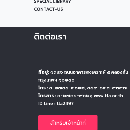
SPECIAL LIBRARY
CONTACT-US
ติดต่อเรา
ที่อยู่:
๑๓๔๖
ถนนอาคารสงเคราะห์ ๕
คลองจั่น
กรุงเทพฯ ๑๐๒๔
๐
โทร :
๐-๒๗๓๔-๙๐๒๒
, ๐๘๙-๘๙๓-๙๓๙๗
โทรสาร :
๐-๒๗๓๔-๙๐๒๑ www.tla.or.th
ID Line : tla2497
สำหรับเจ้าหน้าที่