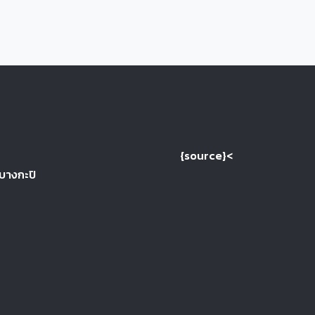
{source}<
 บางกะปิ