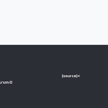
{source}<
 บางกะปิ