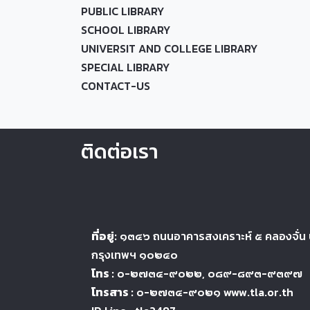
PUBLIC LIBRARY
SCHOOL LIBRARY
UNIVERSIT AND COLLEGE LIBRARY
SPECIAL LIBRARY
CONTACT-US
ติดต่อเรา
ที่อยู่:
๑๓๔๖
ถนนอาคารสงเคราะห์ ๕
คลองจั่น
กรุงเทพฯ ๑๐๒๔
๐
โทร :
๐-๒๗๓๔-๙๐๒๒
, ๐๘๙-๘๙๓-๙๓๙๗
โทรสาร :
๐-๒๗๓๔-๙๐๒๑ www.tla.or.th